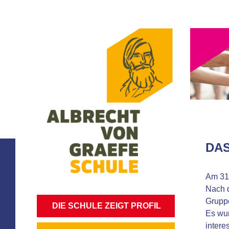
DAS
Am 31.
Nach d
Gruppe
NAVIGATION
DIE SCHULE ZEIGT PROFIL
Es wur
ÜBERSPRINGEN
intere