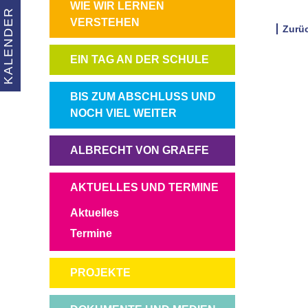
NAVIGATION
WIE WIR LERNEN
KALENDER
ÜBERSPRINGEN
VERSTEHEN
Zurü
NAVIGATION
EIN TAG AN DER SCHULE
ÜBERSPRINGEN
NAVIGATION
BIS ZUM ABSCHLUSS UND
ÜBERSPRINGEN
NOCH VIEL WEITER
NAVIGATION
ALBRECHT VON GRAEFE
ÜBERSPRINGEN
NAVIGATION
AKTUELLES UND TERMINE
ÜBERSPRINGEN
Aktuelles
Termine
NAVIGATION
PROJEKTE
ÜBERSPRINGEN