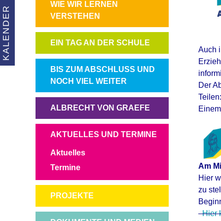
NAVIGATION
WIE WIR LERNEN
KALENDER
ÜBERSPRINGEN
VERSTEHEN
NAVIGATION
EIN TAG AN DER SCHULE
Auch i
ÜBERSPRINGEN
Erzieh
NAVIGATION
BIS ZUM ABSCHLUSS UND
inform
ÜBERSPRINGEN
NOCH VIEL WEITER
Der Ab
Teilen
NAVIGATION
ALBRECHT VON GRAEFE
Einem 
ÜBERSPRINGEN
NAVIGATION
AKTUELLES UND TERMINE
ÜBERSPRINGEN
Aktuelles
Am Mit
Termine
Hier w
zu stel
NAVIGATION
PROJEKTE
Beginn
ÜBERSPRINGEN
Hier