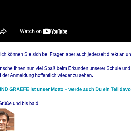
ich können Sie sich bei Fragen aber auch jederzeit direkt an 
nsche Ihnen nun viel Spaß beim Erkunden unserer Schule und 
i der Anmeldung hoffentlich wieder zu sehen.
IND GRAEFE ist unser Motto – werde auch Du ein Teil davo
Grüße und bis bald