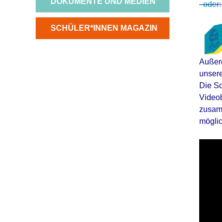
NAVIGATION
DOKUMENTE UND MEDIEN
oder:
ÜBERSPRINGEN
NAVIGATION
SCHÜLER*INNEN MAGAZIN
ÜBERSPRINGEN
Außer
unser
Die Sc
Videob
zusamm
möglic