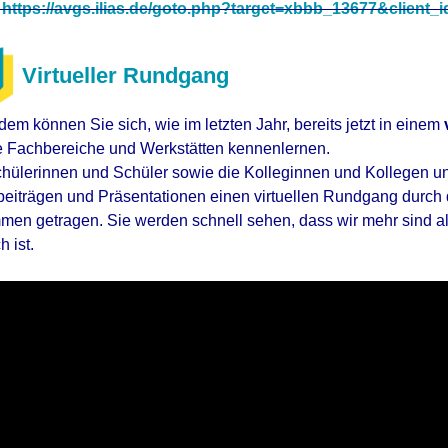
https://avgs.ilias.de/goto.php?target=xbbb_13677&client
Virtueller Rundgang
dem können Sie sich
, wie im letzten Jahr,
bereits jetzt in einem
e Fachbereiche und Werkstätten kennenlernen.
hülerinnen und Schüler sowie die Kolleginnen und Kollegen un
eiträgen und Präsentationen einen virtuellen Rundgang durch d
en getragen. Sie werden schnell sehen, dass wir mehr sind al
h ist.