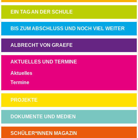
ÜBERSPRINGEN
NAVIGATION
EIN TAG AN DER SCHULE
ÜBERSPRINGEN
NAVIGATION
BIS ZUM ABSCHLUSS UND NOCH VIEL WEITER
ÜBERSPRINGEN
NAVIGATION
ALBRECHT VON GRAEFE
ÜBERSPRINGEN
NAVIGATION
AKTUELLES UND TERMINE
ÜBERSPRINGEN
Aktuelles
Termine
NAVIGATION
PROJEKTE
ÜBERSPRINGEN
NAVIGATION
DOKUMENTE UND MEDIEN
ÜBERSPRINGEN
NAVIGATION
SCHÜLER*INNEN MAGAZIN