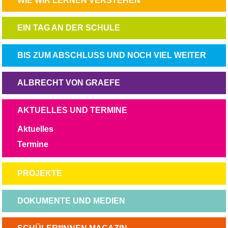
WIE WIR LERNEN VERSTEHEN
ÜBERSPRINGEN
NAVIGATION
EIN TAG AN DER SCHULE
ÜBERSPRINGEN
NAVIGATION
BIS ZUM ABSCHLUSS UND NOCH VIEL WEITER
ÜBERSPRINGEN
NAVIGATION
ALBRECHT VON GRAEFE
ÜBERSPRINGEN
NAVIGATION
AKTUELLES UND TERMINE
ÜBERSPRINGEN
Aktuelles
Termine
NAVIGATION
PROJEKTE
ÜBERSPRINGEN
NAVIGATION
DOKUMENTE UND MEDIEN
ÜBERSPRINGEN
NAVIGATION