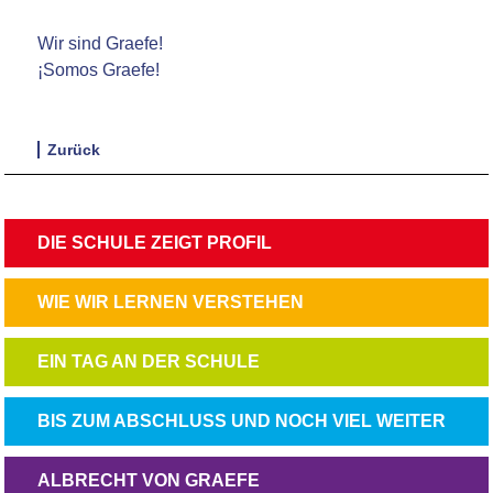
Wir sind Graefe!
¡Somos Graefe!
Zurück
NAVIGATION
DIE SCHULE ZEIGT PROFIL
ÜBERSPRINGEN
NAVIGATION
WIE WIR LERNEN VERSTEHEN
ÜBERSPRINGEN
NAVIGATION
EIN TAG AN DER SCHULE
ÜBERSPRINGEN
NAVIGATION
BIS ZUM ABSCHLUSS UND NOCH VIEL WEITER
ÜBERSPRINGEN
NAVIGATION
ALBRECHT VON GRAEFE