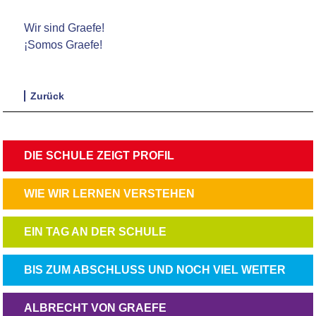
Wir sind Graefe!
¡Somos Graefe!
Zurück
NAVIGATION
DIE SCHULE ZEIGT PROFIL
ÜBERSPRINGEN
NAVIGATION
WIE WIR LERNEN VERSTEHEN
ÜBERSPRINGEN
NAVIGATION
EIN TAG AN DER SCHULE
ÜBERSPRINGEN
NAVIGATION
BIS ZUM ABSCHLUSS UND NOCH VIEL WEITER
ÜBERSPRINGEN
NAVIGATION
ALBRECHT VON GRAEFE