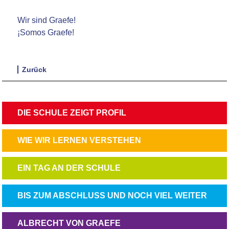
Wir sind Graefe!
¡Somos Graefe!
Zurück
NAVIGATION
DIE SCHULE ZEIGT PROFIL
ÜBERSPRINGEN
NAVIGATION
WIE WIR LERNEN VERSTEHEN
ÜBERSPRINGEN
NAVIGATION
EIN TAG AN DER SCHULE
ÜBERSPRINGEN
NAVIGATION
BIS ZUM ABSCHLUSS UND NOCH VIEL WEITER
ÜBERSPRINGEN
NAVIGATION
ALBRECHT VON GRAEFE