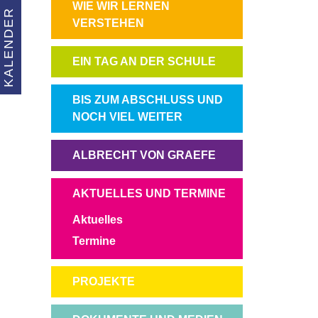
NAVIGATION
WIE WIR LERNEN
KALENDER
ÜBERSPRINGEN
VERSTEHEN
NAVIGATION
EIN TAG AN DER SCHULE
ÜBERSPRINGEN
NAVIGATION
BIS ZUM ABSCHLUSS UND
ÜBERSPRINGEN
NOCH VIEL WEITER
NAVIGATION
ALBRECHT VON GRAEFE
ÜBERSPRINGEN
NAVIGATION
AKTUELLES UND TERMINE
ÜBERSPRINGEN
Aktuelles
Termine
NAVIGATION
PROJEKTE
ÜBERSPRINGEN