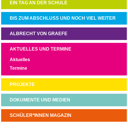
NAVIGATION
EIN TAG AN DER SCHULE
ÜBERSPRINGEN
NAVIGATION
BIS ZUM ABSCHLUSS UND NOCH VIEL WEITER
ÜBERSPRINGEN
NAVIGATION
ALBRECHT VON GRAEFE
ÜBERSPRINGEN
NAVIGATION
AKTUELLES UND TERMINE
ÜBERSPRINGEN
Aktuelles
Termine
NAVIGATION
PROJEKTE
ÜBERSPRINGEN
NAVIGATION
DOKUMENTE UND MEDIEN
ÜBERSPRINGEN
NAVIGATION
SCHÜLER*INNEN MAGAZIN
ÜBERSPRINGEN