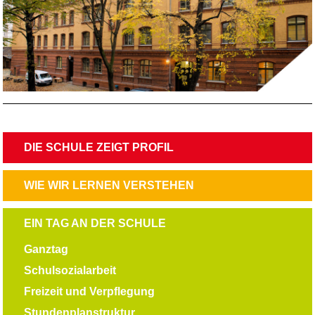
NAVIGATION
DIE SCHULE ZEIGT PROFIL
ÜBERSPRINGEN
NAVIGATION
WIE WIR LERNEN VERSTEHEN
ÜBERSPRINGEN
NAVIGATION
EIN TAG AN DER SCHULE
ÜBERSPRINGEN
Ganztag
Schulsozialarbeit
Freizeit und Verpflegung
Stundenplanstruktur