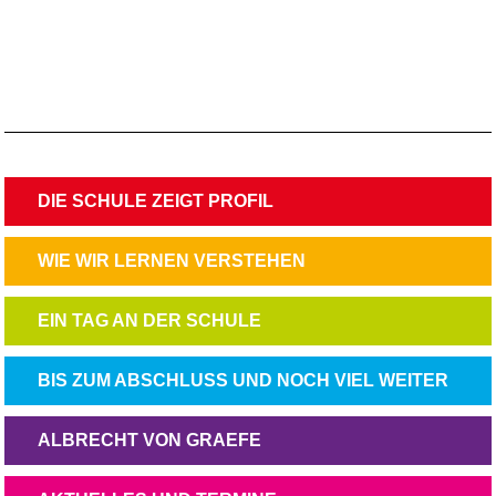
NAVIGATION
DIE SCHULE ZEIGT PROFIL
ÜBERSPRINGEN
NAVIGATION
WIE WIR LERNEN VERSTEHEN
ÜBERSPRINGEN
NAVIGATION
EIN TAG AN DER SCHULE
ÜBERSPRINGEN
NAVIGATION
BIS ZUM ABSCHLUSS UND NOCH VIEL WEITER
ÜBERSPRINGEN
NAVIGATION
ALBRECHT VON GRAEFE
ÜBERSPRINGEN