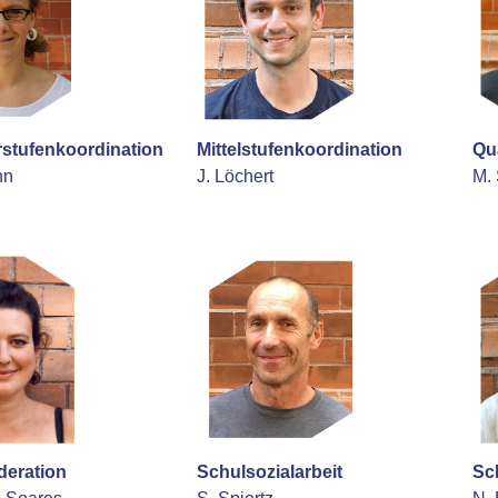
stufenkoordination
Mittelstufenkoordination
Qua
nn
J. Löchert
M.
eration
Schulsozialarbeit
Sc