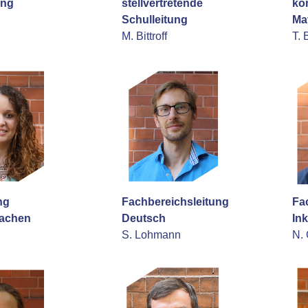
ung
stellvertretende
ko
Schulleitung
Ma
M. Bittroff
T. 
ng
Fachbereichsleitung
Fa
achen
Deutsch
In
S. Lohmann
N. 