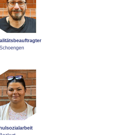
litätsbeauftragter
 Schoengen
hulsozialarbeit