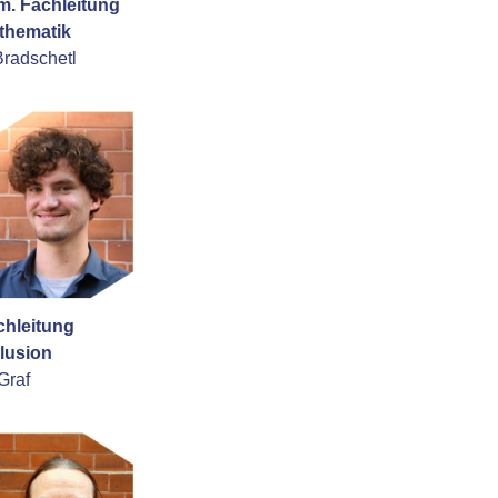
m. Fachleitung
thematik
Bradschetl
chleitung
klusion
Graf