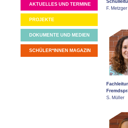
Schulleit
NAVIGATION
AKTUELLES UND TERMINE
F. Metzger
ÜBERSPRINGEN
NAVIGATION
PROJEKTE
ÜBERSPRINGEN
NAVIGATION
DOKUMENTE UND MEDIEN
ÜBERSPRINGEN
NAVIGATION
SCHÜLER*INNEN MAGAZIN
ÜBERSPRINGEN
Fachleitu
Fremdspr
S. Müller