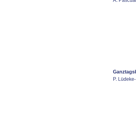
A. Pascua
Ganztags
P.
Lüdeke-