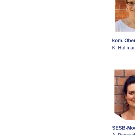
kom. Ober
K. Hoffma
SESB-Mod