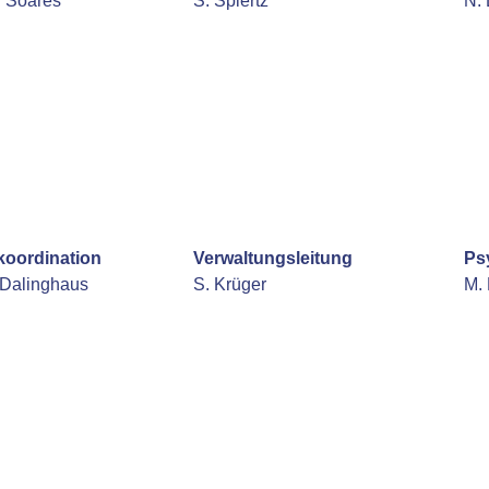
l Soares
S. Spiertz
N. 
koordination
Verwaltungsleitung
Ps
Dalinghaus
S. Krüger
M.